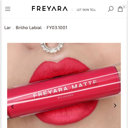
RECENTLY VIEWED
BRL
0
Lar
Brilho Labial
FY03.1001