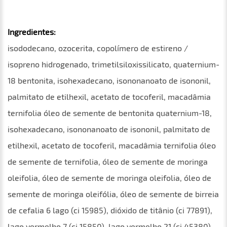
Ingredientes:
isododecano, ozocerita, copolímero de estireno /
isopreno hidrogenado, trimetilsiloxissilicato, quaternium-
18 bentonita, isohexadecano, isononanoato de isononil,
palmitato de etilhexil, acetato de tocoferil, macadâmia
ternifolia óleo de semente de bentonita quaternium-18,
isohexadecano, isononanoato de isononil, palmitato de
etilhexil, acetato de tocoferil, macadâmia ternifolia óleo
de semente de ternifolia, óleo de semente de moringa
oleifolia, óleo de semente de moringa oleifolia, óleo de
semente de moringa oleifólia, óleo de semente de birreia
de cefalia 6 lago (ci 15985), dióxido de titânio (ci 77891),
lago vermelho 7 (ci 15850), lago vermelho 21 (ci 45380),