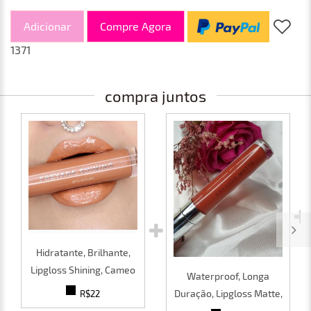
Adicionar
Compre Agora
1371
compra juntos
Hidratante, Brilhante,
Lipgloss Shining, Cameo
Waterproof, Longa
Duração, Lipgloss Matte,
R$22
Crail